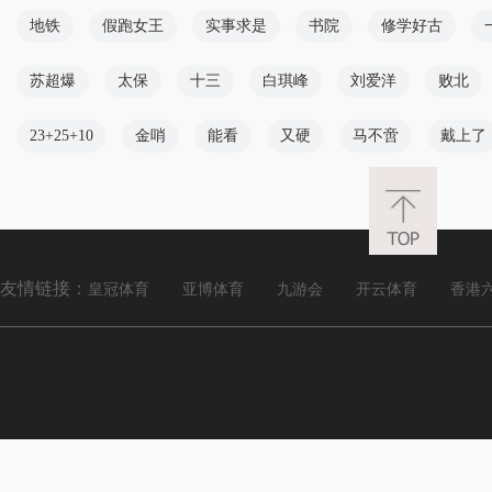
地铁
假跑女王
实事求是
书院
修学好古
苏超爆
太保
十三
白琪峰
刘爱洋
败北
23+25+10
金哨
能看
又硬
马不啻
戴上了
友情链接：
皇冠体育
亚博体育
九游会
开云体育
香港