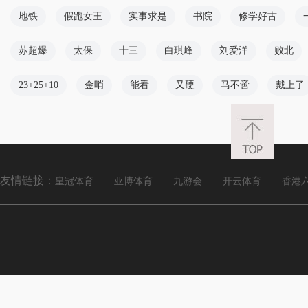
地铁
假跑女王
实事求是
书院
修学好古
苏超爆
太保
十三
白琪峰
刘爱洋
败北
23+25+10
金哨
能看
又硬
马不啻
戴上了
友情链接：
皇冠体育
亚博体育
九游会
开云体育
香港