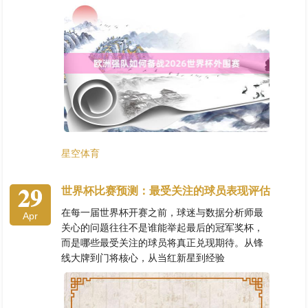
星空体育
29
世界杯比赛预测：最受关注的球员表现评估
在每一届世界杯开赛之前，球迷与数据分析师最
Apr
关心的问题往往不是谁能举起最后的冠军奖杯，
而是哪些最受关注的球员将真正兑现期待。从锋
线大牌到门将核心，从当红新星到经验