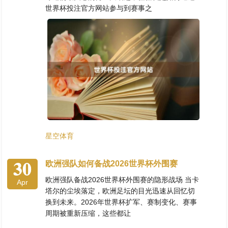
世界杯投注官方网站参与到赛事之
星空体育
30
欧洲强队如何备战2026世界杯外围赛
欧洲强队备战2026世界杯外围赛的隐形战场 当卡
Apr
塔尔的尘埃落定，欧洲足坛的目光迅速从回忆切
换到未来。2026年世界杯扩军、赛制变化、赛事
周期被重新压缩，这些都让