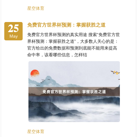
星空体育
25
免费官方世界杯预测：掌握获胜之道
免费官方世界杯预测的真实用途 搜索“免费官方世
May
界杯预测：掌握获胜之道”，大多数人关心的是：
官方给出的免费数据和预测到底能不能用来提高
命中率，该看哪些信息，怎样结
星空体育