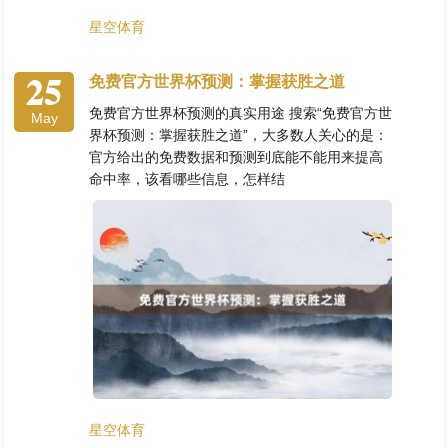
星空体育
25
免费官方世界杯预测：掌握获胜之道
免费官方世界杯预测的真实用途 搜索“免费官方世
May
界杯预测：掌握获胜之道”，大多数人关心的是：
官方给出的免费数据和预测到底能不能用来提高
命中率，该看哪些信息，怎样结
星空体育