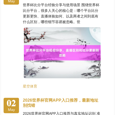
May
世界杯比分平台经验分享与使用场景 围绕世界杯
比分平台，很多人关心的核心是：哪个平台比分
更新更快、直播体验如何、以及两者之间到底有
什么区别，哪些细节容易被忽略。世
星空体育
02
2026世界杯官网APP入口推荐，最新地址
别找错
May
2026世界杯官网APP入口推荐与真实地址识别 准