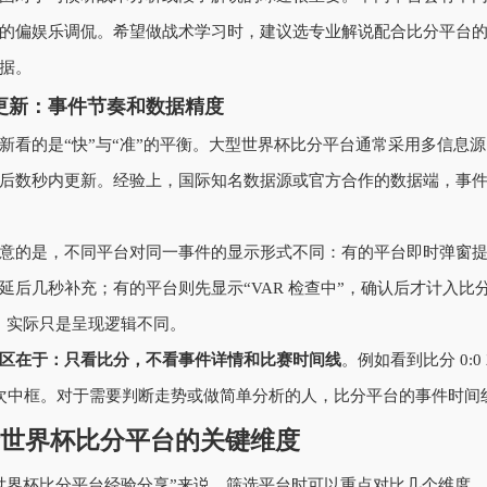
的偏娱乐调侃。希望做战术学习时，建议选专业解说配合比分平台
据。
更新：事件节奏和数据精度
新看的是“快”与“准”的平衡。大型世界杯比分平台通常采用多信息
后数秒内更新。经验上，国际知名数据源或官方合作的数据端，事
意的是，不同平台对同一事件的显示形式不同：有的平台即时弹窗提示
延后几秒补充；有的平台则先显示“VAR 检查中”，确认后才计入比
，实际只是呈现逻辑不同。
区在于：只看比分，不看事件详情和比赛时间线
。例如看到比分 0:
次中框。对于需要判断走势或做简单分析的人，比分平台的事件时间
世界杯比分平台的关键维度
世界杯比分平台经验分享”来说，筛选平台时可以重点对比几个维度，