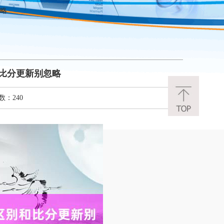
忽略
比分更新别忽略
数：240