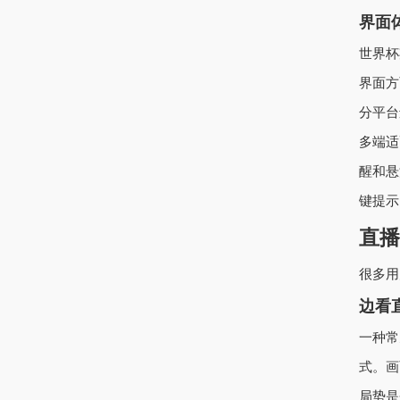
界面
世界杯
界面方
分平台
多端适
醒和悬
键提示
直播
很多用
边看
一种常
式。画
局势是