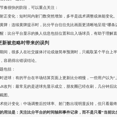
节奏很快的阶段，可以重点关注：
射正变化：短时间内射门数突然增加，多半是战术调整或体能变化
黄牌：连续黄牌提示时，比分平台往往先比画面更清晰地呈现“哪条
醒：比分平台显示的换人信息包括位置和出入场球员，有助于理解直播解
更新被忽略时带来的误判
期间，很多人在社交媒体讨论或做简单预测时，只截取某个平台上
，容易得出错误结论。
题包括：
时进球：有的平台在半场结算页面上更新比分稍慢，一些用户以为“上
AR改判：最常见的是进球先显示成立，朋友圈已经在刷，几分钟后比
截图。
术统计变化：中场调整后控球率、射门数出现明显反转，但只看最终
的用法是：关注比分平台的时间轴和事件记录，而不是只看“当前比