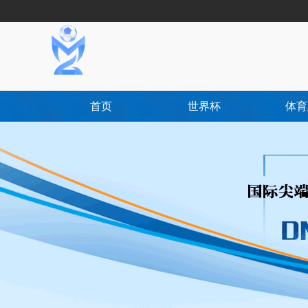
首页
世界杯
体育