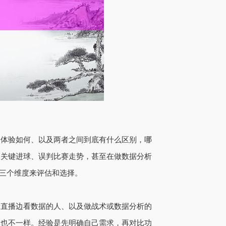
播体验如何、以及两者之间到底有什么区别，哪
过关键进球、误判比赛走势，甚至在做数据分析
”三个维度来评估和选择。
看直播边看数据的人、以及做战术或数据分析的
体也不一样。经验是先明确自己需求，再对比功