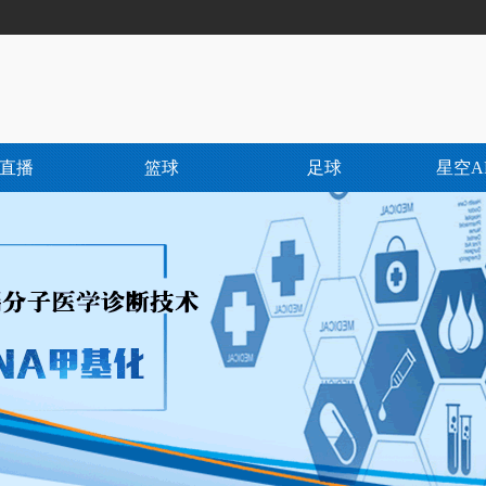
直播
篮球
足球
星空A