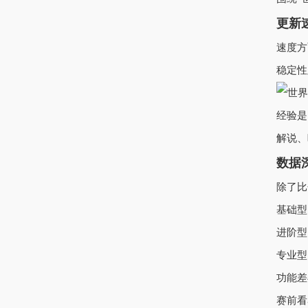
更新
速度方
稳定性
经验是
解说、
数据
除了比
基础型
进阶型
专业型
功能差
赛前看