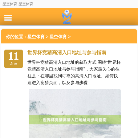
星空体育-星空体育
你的位置：
星空体育
>
星空体育
>
11
世界杯竞猜高清入口地址与参与指南
世界杯竞猜高清入口地址的获取方式 围绕“世界杯
Jun
竞猜高清入口地址与参与指南”，大家最关心的往
往是：在哪里找到可靠的高清入口地址、如何快
速进入竞猜页面，以及参与步骤