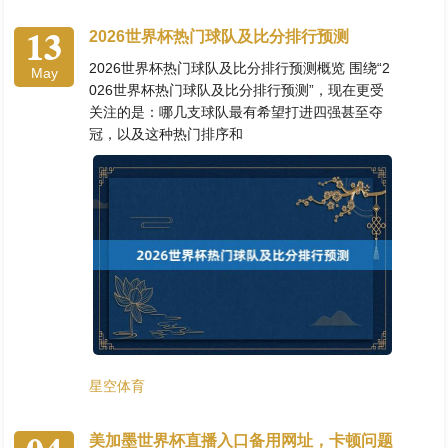
13
2026世界杯热门球队及比分排行预测
2026世界杯热门球队及比分排行预测概览 围绕“2
May
026世界杯热门球队及比分排行预测”，现在更受
关注的是：哪几支球队最有希望打进四强甚至夺
冠，以及这种热门排序和
星空体育
美加墨世界杯直播入口备用网址，卡顿问题