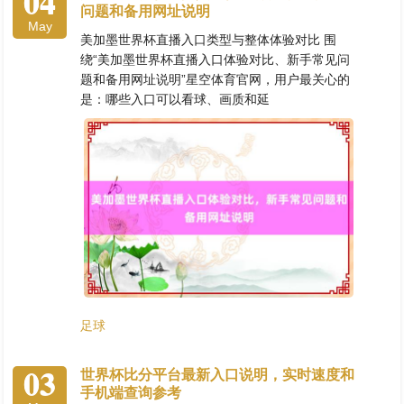
04
问题和备用网址说明
May
美加墨世界杯直播入口类型与整体体验对比 围
绕“美加墨世界杯直播入口体验对比、新手常见问
题和备用网址说明”星空体育官网，用户最关心的
是：哪些入口可以看球、画质和延
足球
03
世界杯比分平台最新入口说明，实时速度和
手机端查询参考